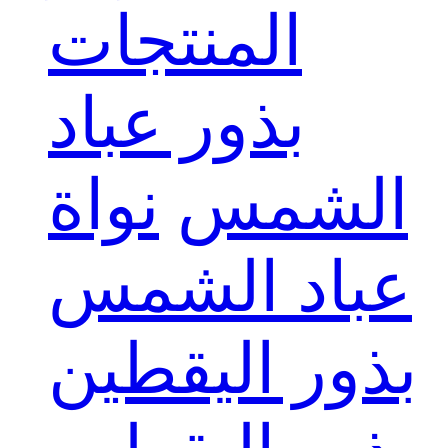
المنتجات
بذور عباد
الشمس
نواة
عباد الشمس
بذور اليقطين