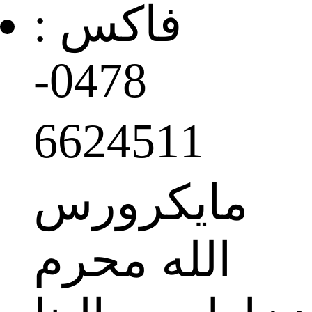
فاكس :
0478-
6624511 ゟ
مايكرورس
الله محرم