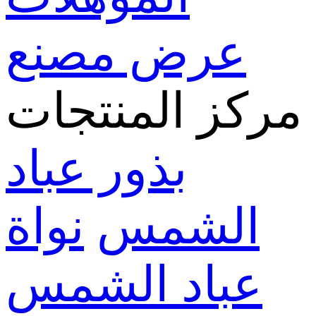
عرض مصنع
مركز المنتجات
بذور عباد
الشمس
نواة
عباد الشمس