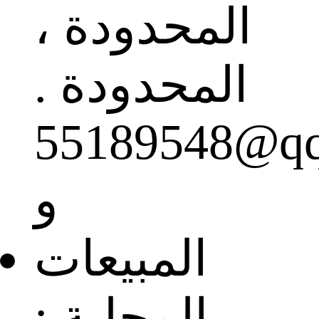
المحدودة ،
المحدودة .
55189548@qq.com
و
المبيعات
المحلية :