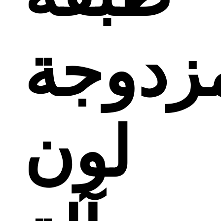
زدوجة
لون